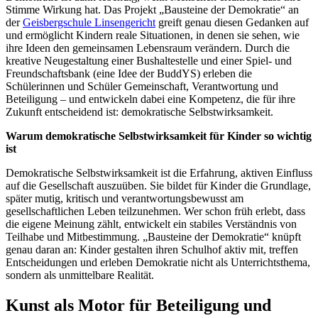
Stimme Wirkung hat. Das Projekt „Bausteine der Demokratie“ an
der
Geisbergschule Linsengericht
greift genau diesen Gedanken auf
und ermöglicht Kindern reale Situationen, in denen sie sehen, wie
ihre Ideen den gemeinsamen Lebensraum verändern. Durch die
kreative Neugestaltung einer Bushaltestelle und einer Spiel- und
Freundschaftsbank (eine Idee der BuddYS) erleben die
Schülerinnen und Schüler Gemeinschaft, Verantwortung und
Beteiligung – und entwickeln dabei eine Kompetenz, die für ihre
Zukunft entscheidend ist: demokratische Selbstwirksamkeit.
Warum demokratische Selbstwirksamkeit für Kinder so wichtig
ist
Demokratische Selbstwirksamkeit ist die Erfahrung, aktiven Einfluss
auf die Gesellschaft auszuüben. Sie bildet für Kinder die Grundlage,
später mutig, kritisch und verantwortungsbewusst am
gesellschaftlichen Leben teilzunehmen. Wer schon früh erlebt, dass
die eigene Meinung zählt, entwickelt ein stabiles Verständnis von
Teilhabe und Mitbestimmung. „Bausteine der Demokratie“ knüpft
genau daran an: Kinder gestalten ihren Schulhof aktiv mit, treffen
Entscheidungen und erleben Demokratie nicht als Unterrichtsthema,
sondern als unmittelbare Realität.
Kunst als Motor für Beteiligung und