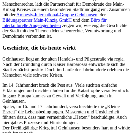
Menschenrechte, lädt die Partnerschaft für Demokratie des Main-
Kinzig-Kreises zu einem besonderen Stadtrundgang ein. Zusammen
mit der
Amnesty-International-Gruppe Gelnhausen
, der
Bildungspartner Main-Kinzig GmbH
und dem
Büro für
interkulturelle Angelegenheiten
zeigen wir, wie eng die Geschichte
der Stadt mit den Themen Menschenrechte, Verantwortung und
Demokratie verbunden ist.
Geschichte, die bis heute wirkt
Gelnhausen liegt an der alten Handels- und Pilgerstraße via regia.
Nach der Gründung durch Kaiser Barbarossa entwickelte sich die
Stadt zunächst positiv. Doch im Laufe der Jahrhunderte erlebten die
Menschen viele schwere Krisen.
Im 14. Jahrhundert brach die Pest aus. Viele suchten einfache
Erklärungen und machten Juden für die Katastrophe verantwortlich.
In ganz Europa kam es zu Gewalt und Verfolgung, auch in
Gelnhausen.
Später, im 16. und 17. Jahrhundert, verschlechterte die „Kleine
Eiszeit“ die Lebensbedingungen. Missernten und Unsicherheit
führten dazu, dass man vermeintliche „Hexen“ beschuldigte. Auch
hier gab es Prozesse und Hinrichtungen.
Der Dreißigjährige Krieg traf Gelnhausen besonders hart und wirkte