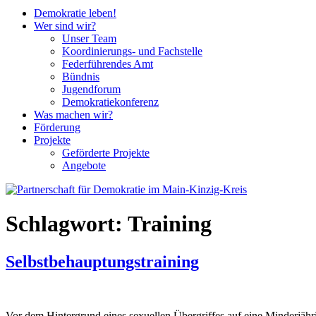
Demokratie leben!
Wer sind wir?
Unser Team
Koordinierungs- und Fachstelle
Federführendes Amt
Bündnis
Jugendforum
Demokratiekonferenz
Was machen wir?
Förderung
Projekte
Geförderte Projekte
Angebote
Schlagwort:
Training
Selbstbehauptungstraining
Vor dem Hintergrund eines sexuellen Übergriffes auf eine Minderjähr